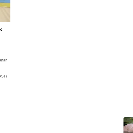
k
ahan
g
AST)