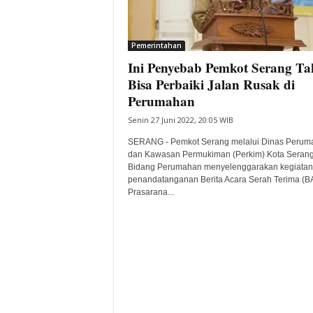
i
t
a
Pemerintahan
B
Ini Penyebab Pemkot Serang Ta
a
Bisa Perbaiki Jalan Rusak di
n
Perumahan
t
e
Senin 27 Juni 2022, 20:05 WIB
n
SERANG - Pemkot Serang melalui Dinas Perum
H
dan Kawasan Permukiman (Perkim) Kota Seran
a
Bidang Perumahan menyelenggarakan kegiatan
r
penandatanganan Berita Acara Serah Terima (B
i
Prasarana...
I
n
i