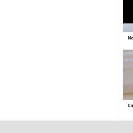
No
On