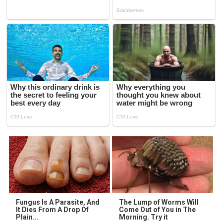
Fungus Is A Parasite, And
The Lump of Worms Will
It Dies From A Drop Of
Come Out of You in The
Plain...
Morning. Try it