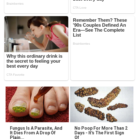
Fungus Is A Parasite, And
No Poop For More Than 2
It Dies From A Drop Of
Days - It's The First Sign
Plain...
Of