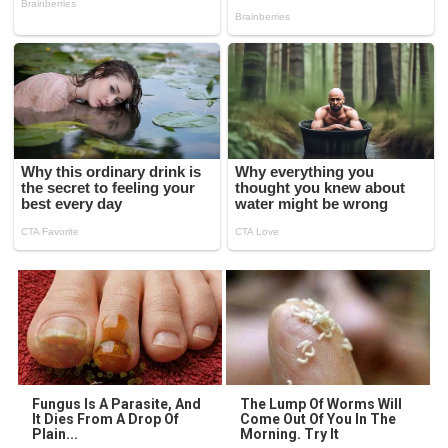
Fungus Is A Parasite, And
The Lump Of Worms Will
It Dies From A Drop Of
Come Out Of You In The
Plain...
Morning. Try It