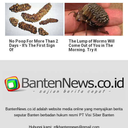
No Poop For More Than 2
The Lump of Worms Will
Days - It's The First Sign
Come Out of You in The
Of
Morning. Try it
BantenNews.co.id adalah website media online yang menyajikan berita
seputar Banten berbadan hukum resmi PT Visi Siber Banten
Hubungi kami:
rdkbantennews@gmail.com