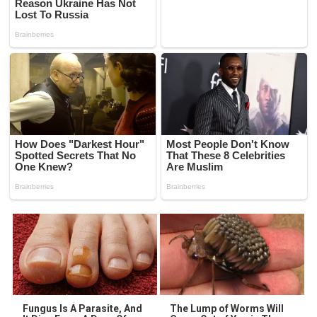
Fungus Is A Parasite, And
The Lump of Worms Will