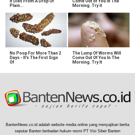
It Dies From A Drop Of
Come Out of You in The
Plain...
Morning. Try it
No Poop For More Than 2
The Lump Of Worms Will
Days - It's The First Sign
Come Out Of You In The
Of
Morning. Try It
BantenNews.co.id adalah website media online yang menyajikan berita
seputar Banten berbadan hukum resmi PT Visi Siber Banten