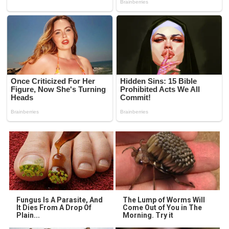
Fungus Is A Parasite, And
The Lump of Worms Will
It Dies From A Drop Of
Come Out of You in The
Plain...
Morning. Try it