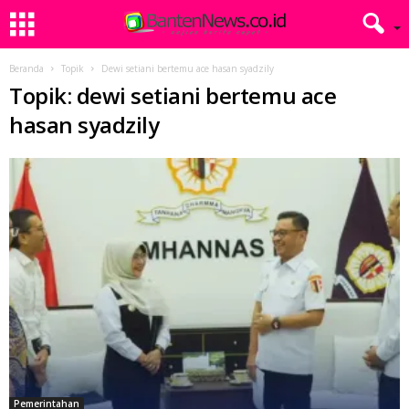
Beranda
Topik
Dewi setiani bertemu ace hasan syadzily
Topik: dewi setiani bertemu ace
hasan syadzily
Pemerintahan