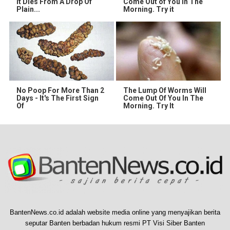
It Dies From A Drop Of
Come Out of You in The
Plain...
Morning. Try it
No Poop For More Than 2
The Lump Of Worms Will
Days - It's The First Sign
Come Out Of You In The
Of
Morning. Try It
BantenNews.co.id adalah website media online yang menyajikan berita
seputar Banten berbadan hukum resmi PT Visi Siber Banten