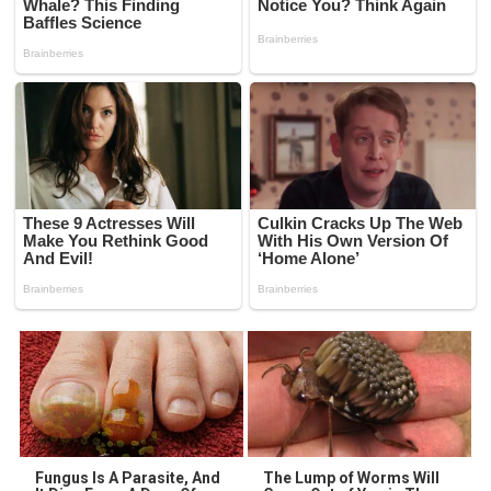
Fungus Is A Parasite, And
The Lump of Worms Will