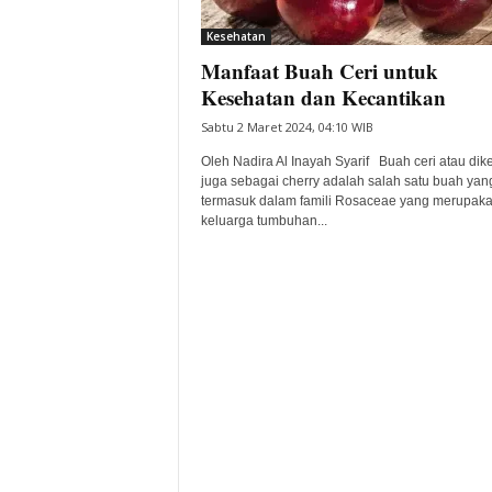
i
Kesehatan
t
Manfaat Buah Ceri untuk
a
B
Kesehatan dan Kecantikan
a
Sabtu 2 Maret 2024, 04:10 WIB
n
t
Oleh Nadira Al Inayah Syarif Buah ceri atau dik
e
juga sebagai cherry adalah salah satu buah yan
termasuk dalam famili Rosaceae yang merupak
n
keluarga tumbuhan...
H
a
r
i
I
n
i