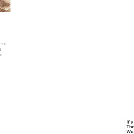
enal
g
an