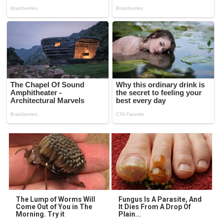
The Lump of Worms Will
Fungus Is A Parasite, And
Come Out of You in The
It Dies From A Drop Of
Morning. Try it
Plain...