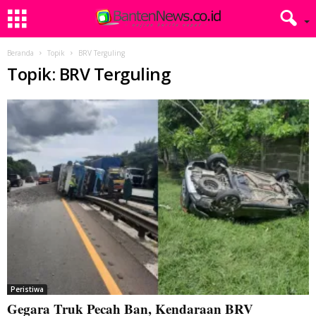
Beranda
Topik
BRV Terguling
Topik: BRV Terguling
Peristiwa
Gegara Truk Pecah Ban, Kendaraan BRV