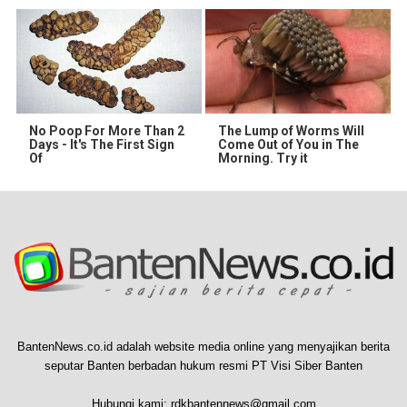
No Poop For More Than 2
The Lump of Worms Will
Days - It's The First Sign
Come Out of You in The
Of
Morning. Try it
BantenNews.co.id adalah website media online yang menyajikan berita
seputar Banten berbadan hukum resmi PT Visi Siber Banten
Hubungi kami:
rdkbantennews@gmail.com