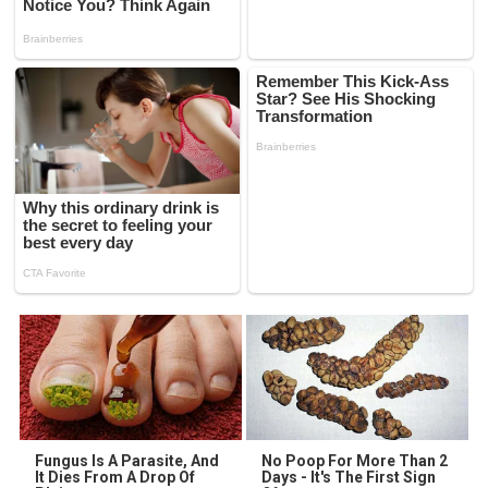
Fungus Is A Parasite, And
No Poop For More Than 2
It Dies From A Drop Of
Days - It's The First Sign