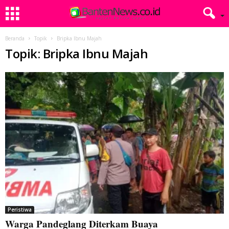
Beranda
Topik
Bripka Ibnu Majah
Topik: Bripka Ibnu Majah
Peristiwa
Warga Pandeglang Diterkam Buaya