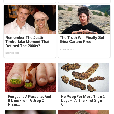
Fungus Is A Parasite, And
No Poop For More Than 2
It Dies From A Drop Of
Days - It's The First Sign
Plain...
Of