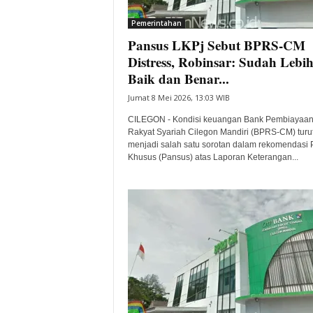
i
Pemerintahan
t
Pansus LKPj Sebut BPRS-CM
a
B
Distress, Robinsar: Sudah Lebi
a
Baik dan Benar...
n
Jumat 8 Mei 2026, 13:03 WIB
t
e
CILEGON - Kondisi keuangan Bank Pembiayaa
n
Rakyat Syariah Cilegon Mandiri (BPRS-CM) turu
H
menjadi salah satu sorotan dalam rekomendasi P
Khusus (Pansus) atas Laporan Keterangan...
a
r
i
I
n
i