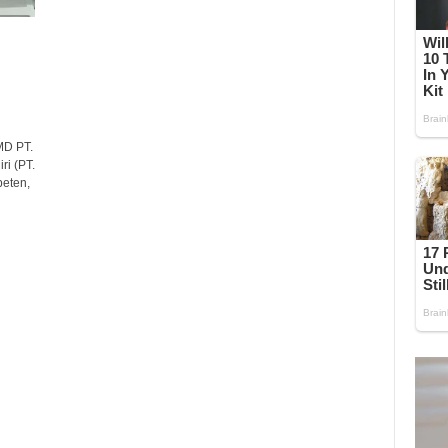
MD PT.
i (PT.
eten,