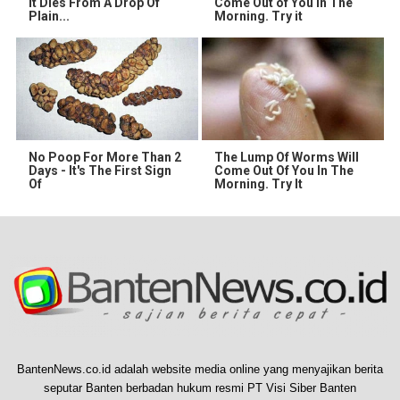
It Dies From A Drop Of
Come Out of You in The
Plain...
Morning. Try it
No Poop For More Than 2
The Lump Of Worms Will
Days - It's The First Sign
Come Out Of You In The
Of
Morning. Try It
BantenNews.co.id adalah website media online yang menyajikan berita
seputar Banten berbadan hukum resmi PT Visi Siber Banten