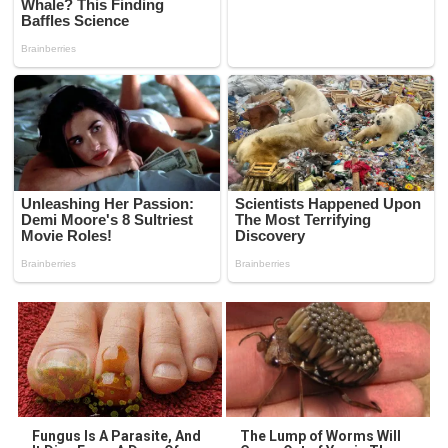
Fungus Is A Parasite, And
The Lump of Worms Will