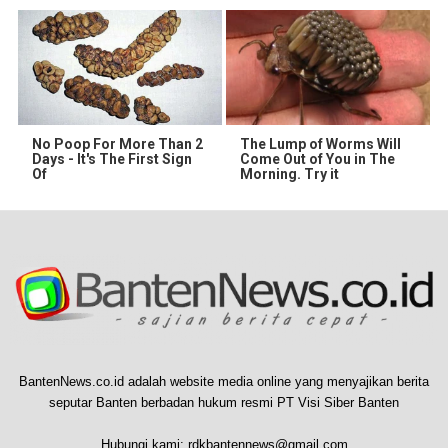
No Poop For More Than 2
The Lump of Worms Will
Days - It's The First Sign
Come Out of You in The
Of
Morning. Try it
BantenNews.co.id adalah website media online yang menyajikan berita
seputar Banten berbadan hukum resmi PT Visi Siber Banten
Hubungi kami:
rdkbantennews@gmail.com