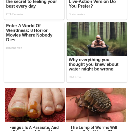
Fungus Is A Parasite, And
The Lump of Worms Will