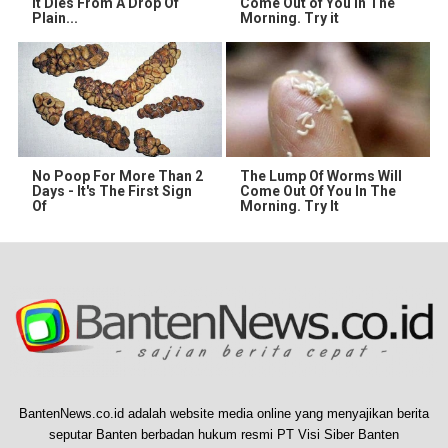
It Dies From A Drop Of
Come Out of You in The
Plain...
Morning. Try it
No Poop For More Than 2
The Lump Of Worms Will
Days - It's The First Sign
Come Out Of You In The
Of
Morning. Try It
BantenNews.co.id adalah website media online yang menyajikan berita
seputar Banten berbadan hukum resmi PT Visi Siber Banten