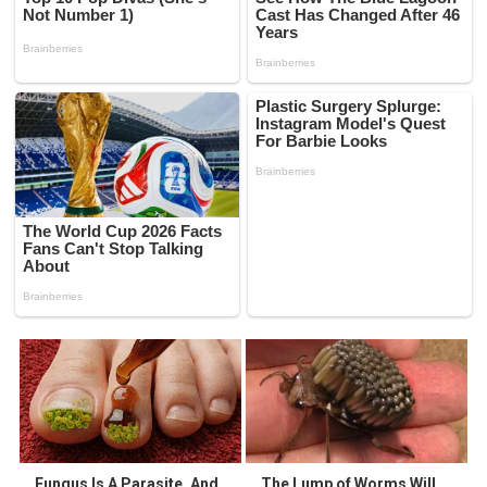
Fungus Is A Parasite, And
The Lump of Worms Will