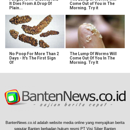
It Dies From A Drop Of
Come Out of You in The
Plain...
Morning. Try it
No Poop For More Than 2
The Lump Of Worms Will
Days - It's The First Sign
Come Out Of You In The
Of
Morning. Try It
BantenNews.co.id adalah website media online yang menyajikan berita
seputar Banten berbadan hukum resmi PT Visi Siber Banten