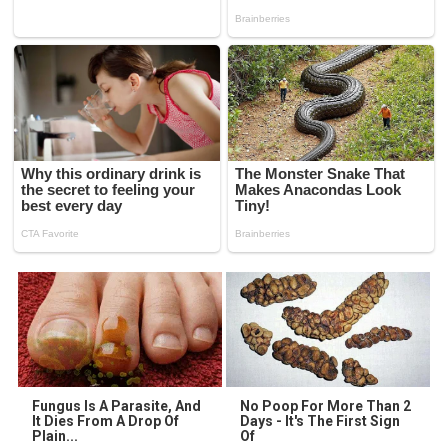
Fungus Is A Parasite, And
No Poop For More Than 2
It Dies From A Drop Of
Days - It's The First Sign
Plain...
Of