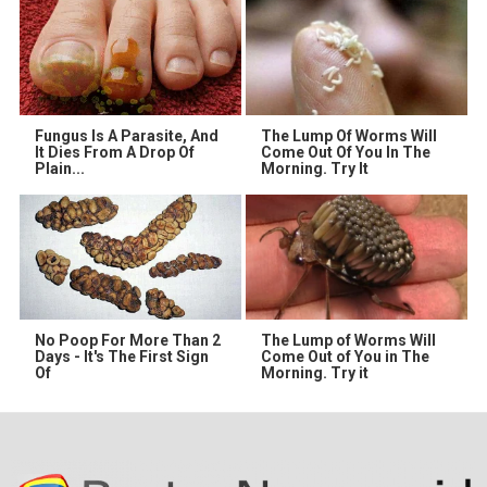
Fungus Is A Parasite, And
The Lump Of Worms Will
It Dies From A Drop Of
Come Out Of You In The
Plain...
Morning. Try It
No Poop For More Than 2
The Lump of Worms Will
Days - It's The First Sign
Come Out of You in The
Of
Morning. Try it