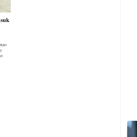
asuk
nkan
o
an