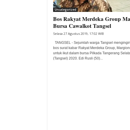
i
Uncategorized
t
Bos Rakyat Merdeka Group M
a
B
Bursa Cawalkot Tangsel
a
Selasa 27 Agustus 2019, 17:02 WIB
n
t
TANGSEL - Sejumlah warga Tangsel mengingi
e
bos surat kabar Rakyat Merdeka Group, Margion
untuk ikut dalam bursa Pilkada Tangerang Selat
n
(Tangsel) 2020. Edi Rusli (50)...
H
a
r
i
I
n
i