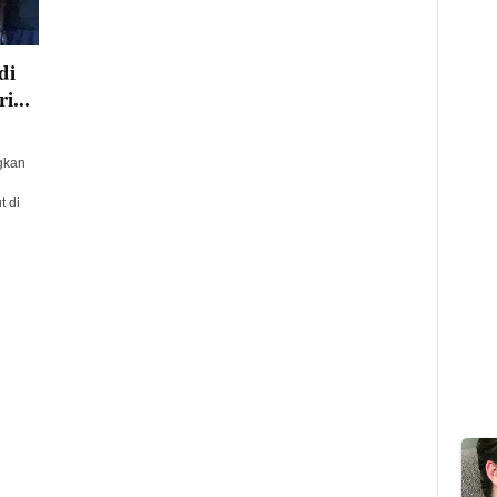
di
i...
gkan
 di