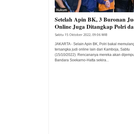
i
Hukum
t
Setelah Apin BK, 3 Buronan Ju
a
B
Online Juga Ditangkap Polri dar
a
Sabtu 15 Oktober 2022, 09:06 WIB
n
t
JAKARTA - Selain Apin BK, Polri bakal memulan
e
tersangka judi online lain dari Kamboja, Sabtu
(15/10/2022). Rencananya mereka akan dijemput
n
Bandara Soekarno-Hatta sekira...
H
a
r
i
I
n
i