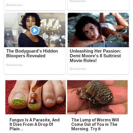
Fungus Is A Parasite, And
The Lump of Worms Will
It Dies From A Drop Of
Come Out of You in The
Plain...
Morning. Try it