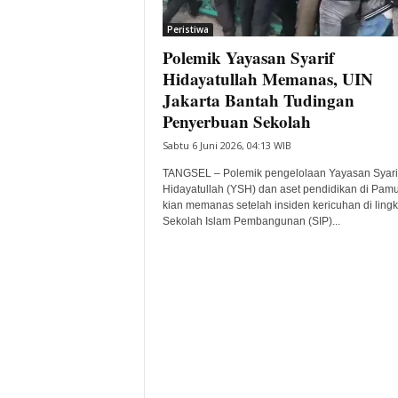
i
Peristiwa
t
Polemik Yayasan Syarif
a
B
Hidayatullah Memanas, UIN
a
Jakarta Bantah Tudingan
n
Penyerbuan Sekolah
t
Sabtu 6 Juni 2026, 04:13 WIB
e
n
TANGSEL – Polemik pengelolaan Yayasan Syari
H
Hidayatullah (YSH) dan aset pendidikan di Pam
a
kian memanas setelah insiden kericuhan di ling
r
Sekolah Islam Pembangunan (SIP)...
i
I
n
i