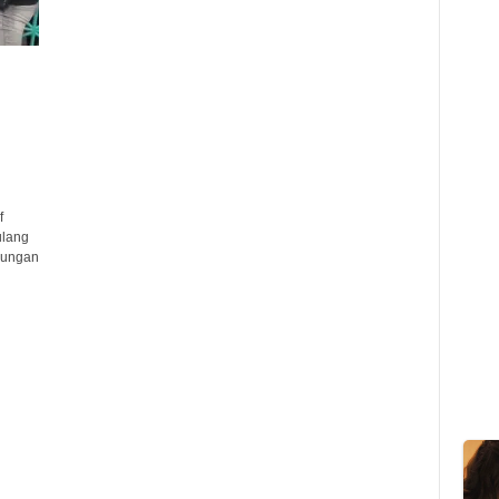
f
ulang
kungan