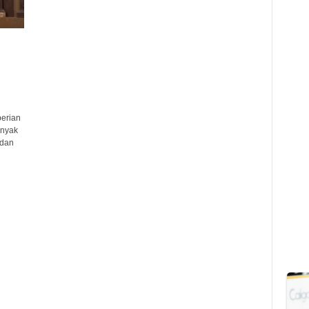
erian
anyak
 dan