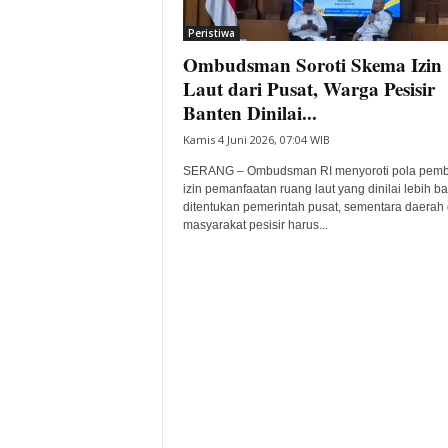
i
Peristiwa
t
Ombudsman Soroti Skema Izin
a
B
Laut dari Pusat, Warga Pesisir
a
Banten Dinilai...
n
Kamis 4 Juni 2026, 07:04 WIB
t
e
SERANG – Ombudsman RI menyoroti pola pemb
n
izin pemanfaatan ruang laut yang dinilai lebih b
H
ditentukan pemerintah pusat, sementara daerah
masyarakat pesisir harus...
a
r
i
I
n
i