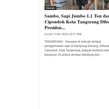
i
Hikmah
t
Sambo, Sapi Jumbo 1,1 Ton dar
a
B
Cipondoh Kota Tangerang Dibe
a
Presiden...
n
Jumat 15 Mei 2026, 00:07 WIB
t
e
TANGERANG - Suasana di sebuah tempat
n
penggemukan sapi di Kampung Gunung, Kelura
H
Cipondoh, Kota Tangerang, tampak berbeda dar
biasanya. Di antara deretan kandang dan...
a
r
i
I
n
i