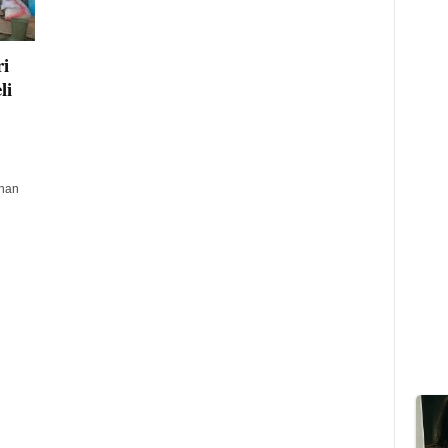
i
li
han
i