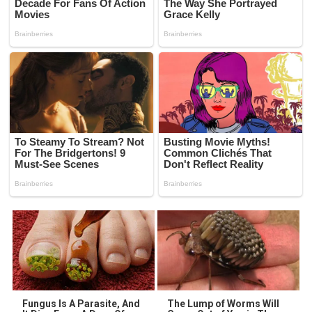
Fungus Is A Parasite, And
The Lump of Worms Will