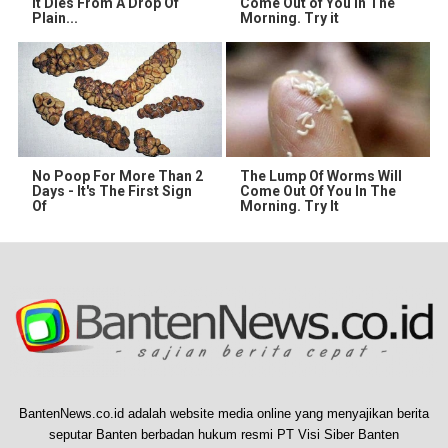
It Dies From A Drop Of
Come Out of You in The
Plain...
Morning. Try it
No Poop For More Than 2
The Lump Of Worms Will
Days - It's The First Sign
Come Out Of You In The
Of
Morning. Try It
BantenNews.co.id adalah website media online yang menyajikan berita
seputar Banten berbadan hukum resmi PT Visi Siber Banten