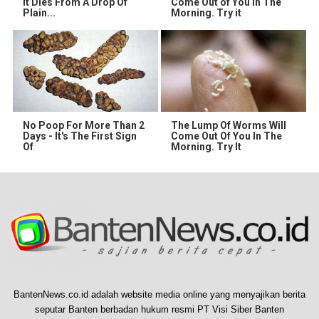
It Dies From A Drop Of
Come Out of You in The
Plain...
Morning. Try it
No Poop For More Than 2
The Lump Of Worms Will
Days - It's The First Sign
Come Out Of You In The
Of
Morning. Try It
BantenNews.co.id adalah website media online yang menyajikan berita
seputar Banten berbadan hukum resmi PT Visi Siber Banten