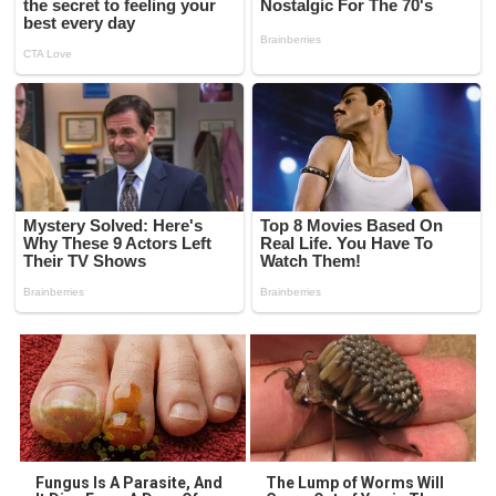
Fungus Is A Parasite, And
The Lump of Worms Will