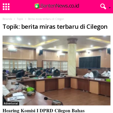
Beranda
Topik
Berita miras terbaru di Cilegon
Topik: berita miras terbaru di Cilegon
Advertorial
Hearing Komisi I DPRD Cilegon Bahas