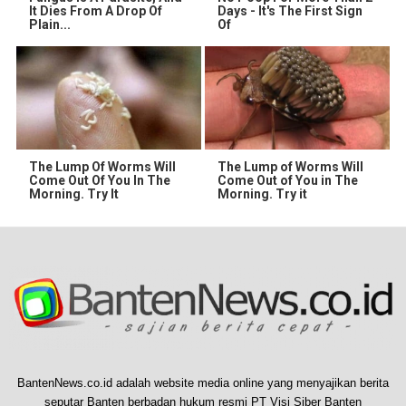
It Dies From A Drop Of
Days - It's The First Sign
Plain...
Of
The Lump Of Worms Will
The Lump of Worms Will
Come Out Of You In The
Come Out of You in The
Morning. Try It
Morning. Try it
BantenNews.co.id adalah website media online yang menyajikan berita
seputar Banten berbadan hukum resmi PT Visi Siber Banten