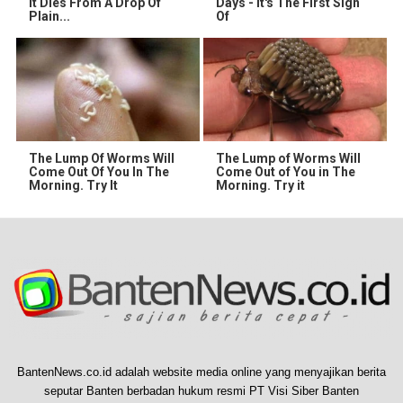
It Dies From A Drop Of
Days - It's The First Sign
Plain...
Of
The Lump Of Worms Will
The Lump of Worms Will
Come Out Of You In The
Come Out of You in The
Morning. Try It
Morning. Try it
BantenNews.co.id adalah website media online yang menyajikan berita
seputar Banten berbadan hukum resmi PT Visi Siber Banten