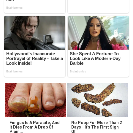
Fungus Is A Parasite, And
No Poop For More Than 2
It Dies From A Drop Of
Days - It's The First Sign
Plain...
Of