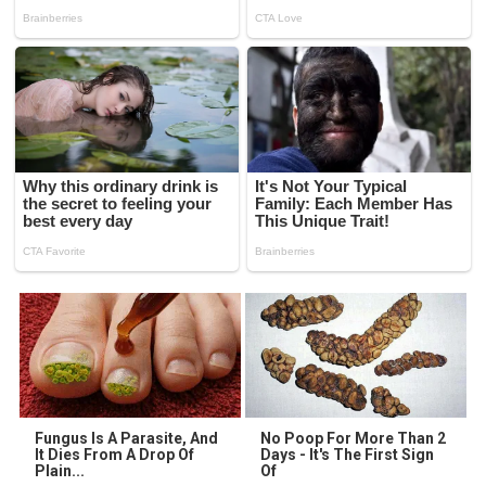
Fungus Is A Parasite, And
No Poop For More Than 2
It Dies From A Drop Of
Days - It's The First Sign
Plain...
Of