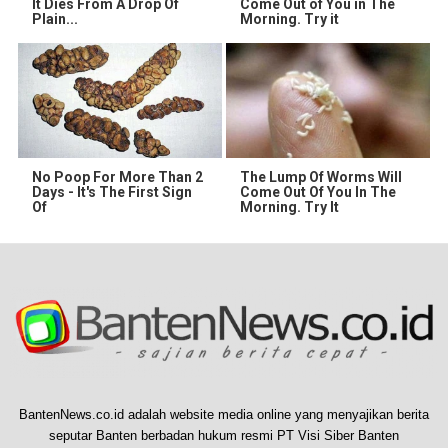
It Dies From A Drop Of
Come Out of You in The
Plain...
Morning. Try it
No Poop For More Than 2
The Lump Of Worms Will
Days - It's The First Sign
Come Out Of You In The
Of
Morning. Try It
BantenNews.co.id adalah website media online yang menyajikan berita
seputar Banten berbadan hukum resmi PT Visi Siber Banten