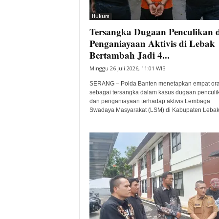
i
Hukum
t
Tersangka Dugaan Penculikan 
a
B
Penganiayaan Aktivis di Lebak
a
Bertambah Jadi 4...
n
Minggu 26 Juli 2026, 11:01 WIB
t
e
SERANG – Polda Banten menetapkan empat or
n
sebagai tersangka dalam kasus dugaan penculi
H
dan penganiayaan terhadap aktivis Lembaga
Swadaya Masyarakat (LSM) di Kabupaten Lebak,
a
r
i
I
n
i