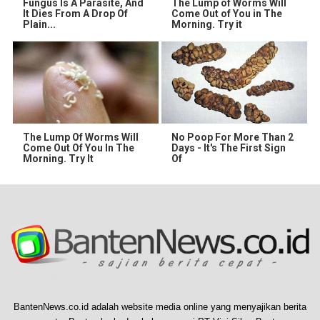
Fungus Is A Parasite, And
The Lump of Worms Will
It Dies From A Drop Of
Come Out of You in The
Plain...
Morning. Try it
The Lump Of Worms Will
No Poop For More Than 2
Come Out Of You In The
Days - It's The First Sign
Morning. Try It
Of
BantenNews.co.id adalah website media online yang menyajikan berita