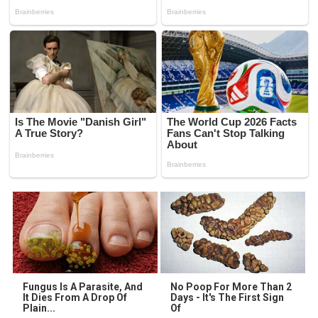
Fungus Is A Parasite, And
No Poop For More Than 2
It Dies From A Drop Of
Days - It's The First Sign
Plain...
Of