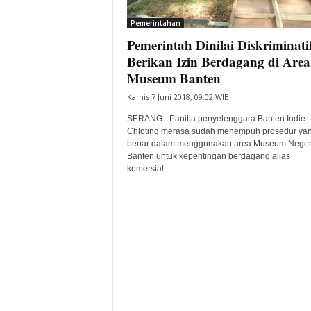
i
Pemerintahan
t
Pemerintah Dinilai Diskriminati
a
B
Berikan Izin Berdagang di Area
a
Museum Banten
n
Kamis 7 Juni 2018, 09:02 WIB
t
e
SERANG - Panitia penyelenggara Banten Indie
n
Chloting merasa sudah menempuh prosedur ya
H
benar dalam menggunakan area Museum Neger
Banten untuk kepentingan berdagang alias
a
komersial....
r
i
I
n
i