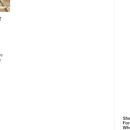
f
ng
i