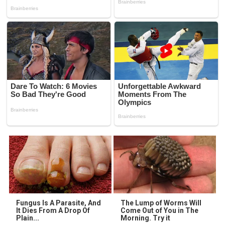
Fungus Is A Parasite, And
The Lump of Worms Will
It Dies From A Drop Of
Come Out of You in The
Plain...
Morning. Try it