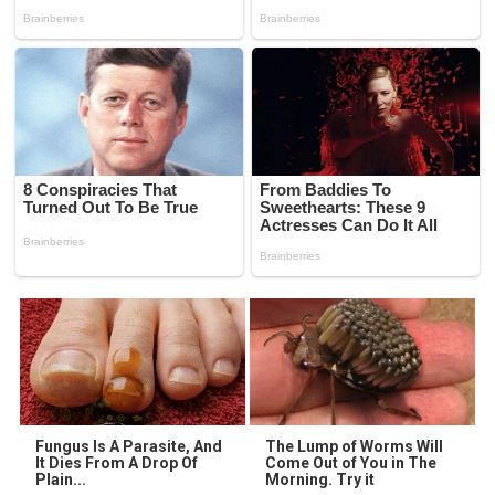
Fungus Is A Parasite, And
The Lump of Worms Will
It Dies From A Drop Of
Come Out of You in The
Plain...
Morning. Try it