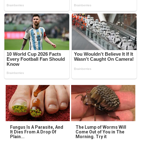
Fungus Is A Parasite, And
The Lump of Worms Will
It Dies From A Drop Of
Come Out of You in The
Plain...
Morning. Try it