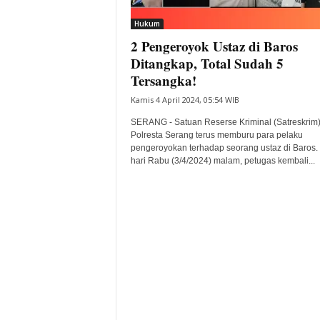
i
Hukum
t
2 Pengeroyok Ustaz di Baros
a
B
Ditangkap, Total Sudah 5
a
Tersangka!
n
Kamis 4 April 2024, 05:54 WIB
t
e
SERANG - Satuan Reserse Kriminal (Satreskrim
n
Polresta Serang terus memburu para pelaku
H
pengeroyokan terhadap seorang ustaz di Baros.
hari Rabu (3/4/2024) malam, petugas kembali...
a
r
i
I
n
i