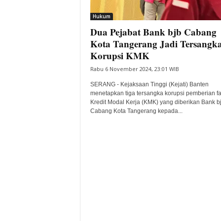
i
Hukum
t
Dua Pejabat Bank bjb Cabang
a
B
Kota Tangerang Jadi Tersangk
a
Korupsi KMK
n
Rabu 6 November 2024, 23:01 WIB
t
e
SERANG - Kejaksaan Tinggi (Kejati) Banten
n
menetapkan tiga tersangka korupsi pemberian fas
H
Kredit Modal Kerja (KMK) yang diberikan Bank b
Cabang Kota Tangerang kepada...
a
r
i
I
n
i