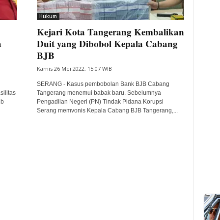
Hukum
Kejari Kota Tangerang Kembalikan
a
Duit yang Dibobol Kepala Cabang
BJB
Kamis 26 Mei 2022, 15:07 WIB
SERANG - Kasus pembobolan Bank BJB Cabang
ilitas
Tangerang menemui babak baru. Sebelumnya
jb
Pengadilan Negeri (PN) Tindak Pidana Korupsi
Serang memvonis Kepala Cabang BJB Tangerang,...