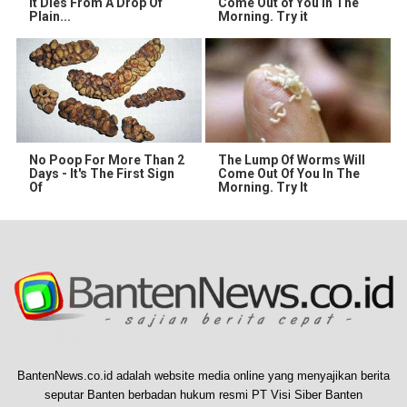
It Dies From A Drop Of
Come Out of You in The
Plain...
Morning. Try it
No Poop For More Than 2
The Lump Of Worms Will
Days - It's The First Sign
Come Out Of You In The
Of
Morning. Try It
BantenNews.co.id adalah website media online yang menyajikan berita
seputar Banten berbadan hukum resmi PT Visi Siber Banten