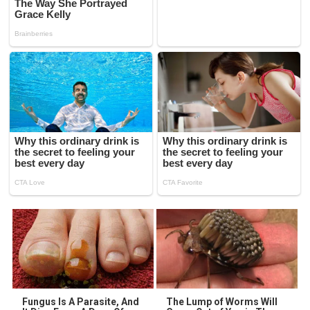
Fungus Is A Parasite, And
The Lump of Worms Will