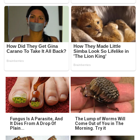
Fungus Is A Parasite, And
The Lump of Worms Will
It Dies From A Drop Of
Come Out of You in The
Plain...
Morning. Try it