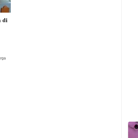
 di
rga