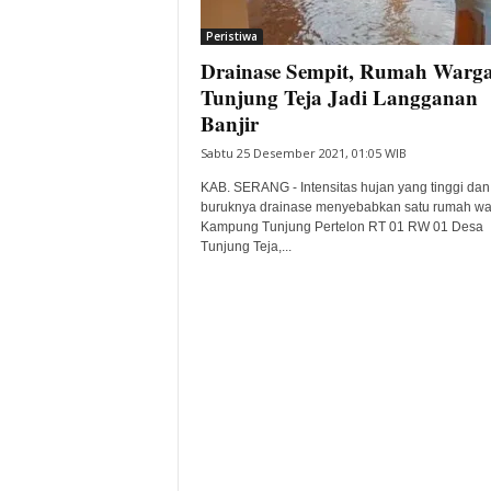
i
Peristiwa
t
Drainase Sempit, Rumah Warga
a
B
Tunjung Teja Jadi Langganan
a
Banjir
n
Sabtu 25 Desember 2021, 01:05 WIB
t
e
KAB. SERANG - Intensitas hujan yang tinggi dan
n
buruknya drainase menyebabkan satu rumah wa
H
Kampung Tunjung Pertelon RT 01 RW 01 Desa
Tunjung Teja,...
a
r
i
I
n
i