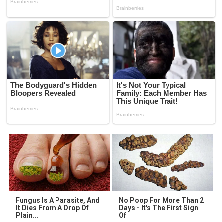
Fungus Is A Parasite, And
No Poop For More Than 2
It Dies From A Drop Of
Days - It's The First Sign
Plain...
Of