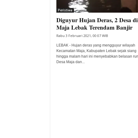
i
Peristiwa
t
Diguyur Hujan Deras, 2 Desa di
a
B
Maja Lebak Terendam Banjir
a
Rabu 3 Februari 2021, 00:07 WIB
n
t
LEBAK - Hujan deras yang mengguyur wilayah
e
Kecamatan Maja, Kabupaten Lebak sejak siang
hingga malam hari ini menyebabkan belasan ru
n
Desa Maja dan...
H
a
r
i
I
n
i