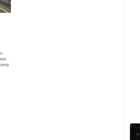
en
alan
 yang