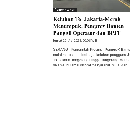
i
Pemerintahan
t
Keluhan Tol Jakarta-Merak
a
B
Menumpuk, Pemprov Banten
a
Panggil Operator dan BPJT
n
Jumat 29 Mei 2026, 00:06 WIB
t
e
SERANG - Pemerintah Provinsi (Pemprov) Bant
n
mulai merespons berbagai keluhan pengguna J
H
Tol Jakarta-Tangerang hingga Tangerang-Merak
selama ini ramai disorot masyarakat. Mulai dari...
a
r
i
I
n
i