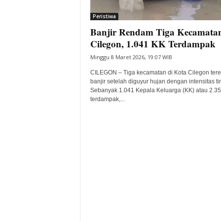
i
Peristiwa
t
Banjir Rendam Tiga Kecamatan
a
B
Cilegon, 1.041 KK Terdampak
a
Minggu 8 Maret 2026, 19:07 WIB
n
t
CILEGON – Tiga kecamatan di Kota Cilegon te
e
banjir setelah diguyur hujan dengan intensitas ti
Sebanyak 1.041 Kepala Keluarga (KK) atau 2.35
n
terdampak,...
H
a
r
i
I
n
i