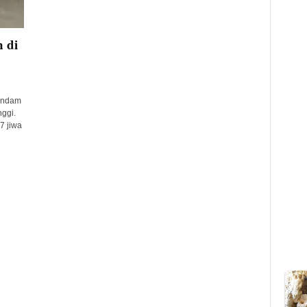
 di
rendam
nggi.
7 jiwa