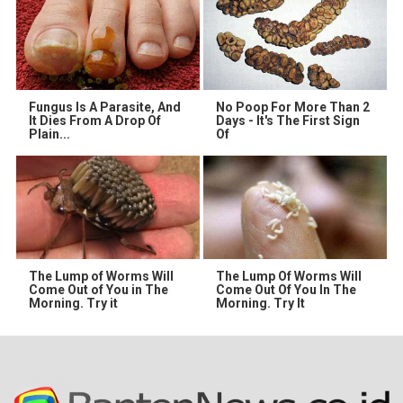
Fungus Is A Parasite, And
No Poop For More Than 2
It Dies From A Drop Of
Days - It's The First Sign
Plain...
Of
The Lump of Worms Will
The Lump Of Worms Will
Come Out of You in The
Come Out Of You In The
Morning. Try it
Morning. Try It